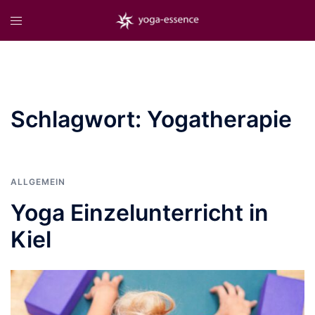
Zum
Menü
Inhalt
umschalten
springen
Schlagwort:
Yogatherapie
ALLGEMEIN
Yoga Einzelunterricht in
Kiel