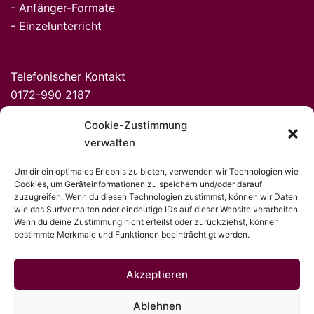
-
Anfänger-Formate
-
Einz
elunte
rricht
Telefonischer Kontakt
0172-990 2187
Mo-So, 09.00 - 21:00 Uhr
Cookie-Zustimmung
verwalten
Impressum
Um dir ein optimales Erlebnis zu bieten, verwenden wir Technologien wie
AGB
Cookies, um Geräteinformationen zu speichern und/oder darauf
zuzugreifen. Wenn du diesen Technologien zustimmst, können wir Daten
Datenschutz
wie das Surfverhalten oder eindeutige IDs auf dieser Website verarbeiten.
Wenn du deine Zustimmung nicht erteilst oder zurückziehst, können
bestimmte Merkmale und Funktionen beeinträchtigt werden.
Akzeptieren
Ablehnen