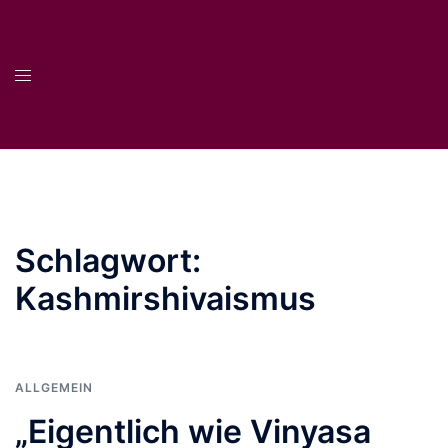
Zum
Inhalt
springen
Menü
umschalten
Schlagwort:
Kashmirshivaismus
ALLGEMEIN
„Eigentlich wie Vinyasa